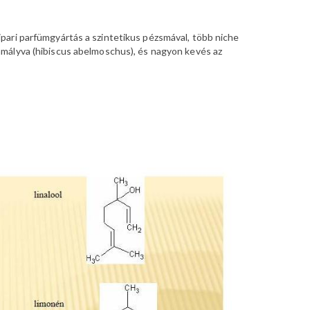
az ipari parfümgyártás a szintetikus pézsmával, több niche
mályva (
hibiscus abelmoschus
), és nagyon kevés az