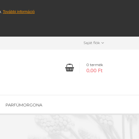
n.
További információ
Saját fiók
0 termék
0,00 Ft
PARFÜMORGONA