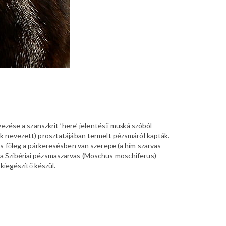
ezése a szanszkrit ’here’ jelentésű muṣká szóból
ek nevezett) prosztatájában termelt pézsmáról kapták.
és főleg a párkeresésben van szerepe (a hím szarvas
 Szibériai pézsmaszarvas (
Moschus moschiferus
)
kiegészítő készül.