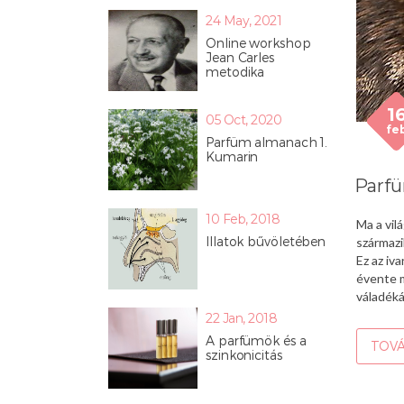
24 May, 2021
Online workshop
Jean Carles
metodika
1
05 Oct, 2020
fe
Parfüm almanach 1.
Kumarin
Parfü
10 Feb, 2018
Ma a vil
Illatok bűvöletében
származi
Ez az iv
évente m
váladéká
22 Jan, 2018
A parfümök és a
TOVÁ
szinkonicitás