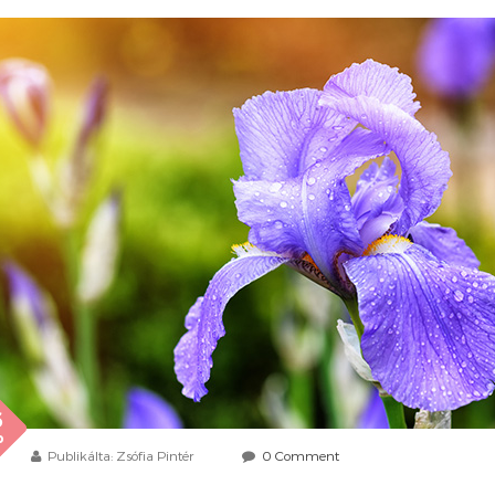
6
b
Publikálta: Zsófia Pintér
0 Comment