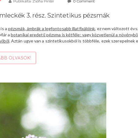
Publikálta: Zsófia Pintér
0 Comment
mleckék 3. rész. Szintetikus pézsmák
 is a
pézsmák, ámbrák a legfontosabb illatfixálóink
, ez nem változott év
 Már a
botanikai eredetű pézsma is kétféle: vagy közvetlenül a növényből
vőből
. Aztán ugye van a szintetikusokból is többféle, ezek szerepelnek 
BB OLVASOK!