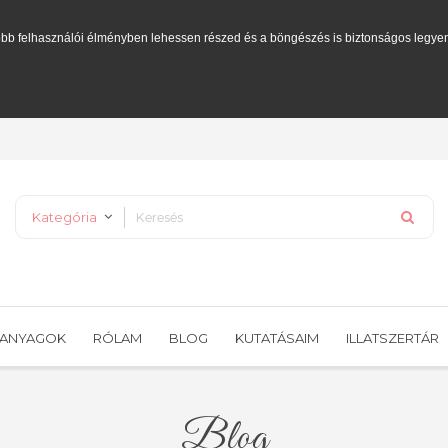
bb felhasználói élményben lehessen részed és a böngészés is biztonságos legye
Kategória
PANYAGOK
RÓLAM
BLOG
KUTATÁSAIM
ILLATSZERTÁR
Blog