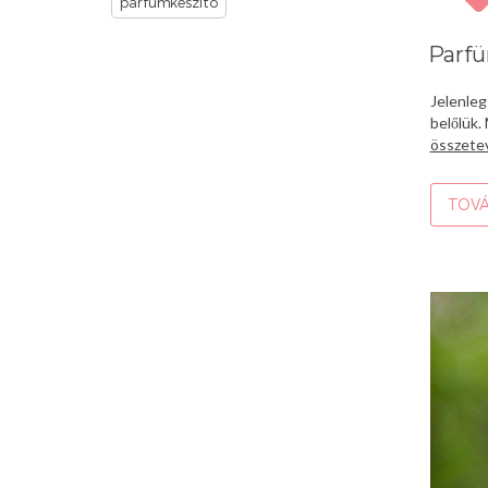
parfümkészítő
Parfü
Jelenleg
belőlük.
összete
TOVÁ