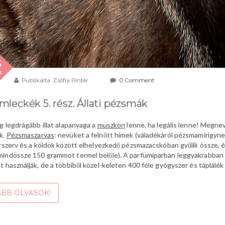
6
b
Publikálta: Zsófia Pintér
0 Comment
mleckék 5. rész. Állati pézsmák
ág legdrágább illat alapanyaga a
muszkon
lenne, ha legális lenne! Megnev
k.
Pézsmaszarvas
: nevüket a felnőtt hímek (váladékáról pézsmamirigyn
arszerv és a köldök között elhelyezkedő pézsmazacskóban gyűlik össze, 
indössze 150 grammot termel belőle). A parfümiparban leggyakrabban a
t használják, de a többiből közel-keleten 400 féle gyógyszer és táplálék 
BB OLVASOK!