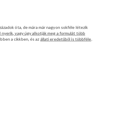
századok óta, de mára már nagyon sokféle létezik
 nyerik, vagy úgy alkotják meg a formulát több
ebben a cikkben, és az
állati eredetűből is többféle
.