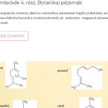
mleckék 4. rész. Botanikai pézsmák
szergyártás növényi, állati és szintetikus pézsmával rögzíti az illatokat, 
anufaktúra használ a növényi pézsmát, pl.: ambretta - magyarul pézsma
ézsmát.
BB OLVASOK!