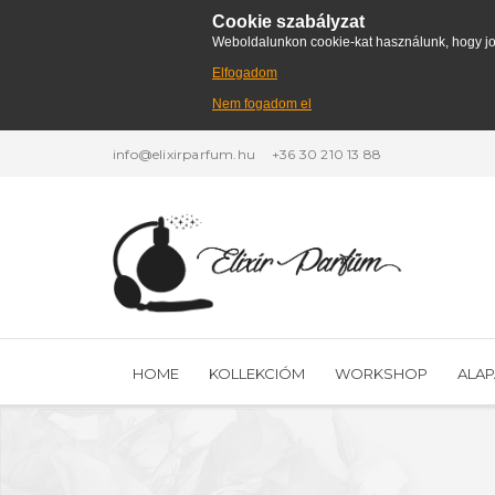
Cookie szabályzat
Weboldalunkon cookie-kat használunk, hogy jo
Elfogadom
Nem fogadom el
info@elixirparfum.hu
+36 30 210 13 88
HOME
KOLLEKCIÓM
WORKSHOP
ALA