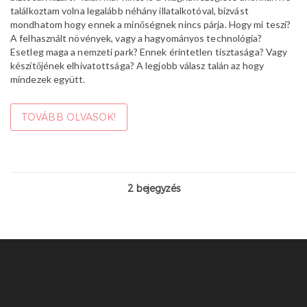
találkoztam volna legalább néhány illatalkotóval, bízvást
mondhatom hogy ennek a minőségnek nincs párja. Hogy mi teszi?
A felhasznált növények, vagy a hagyományos technológia?
Esetleg maga a nemzeti park? Ennek érintetlen tisztasága? Vagy
készítőjének elhivatottsága? A legjobb válasz talán az hogy
mindezek együtt.
TOVÁBB OLVASOK!
2 bejegyzés