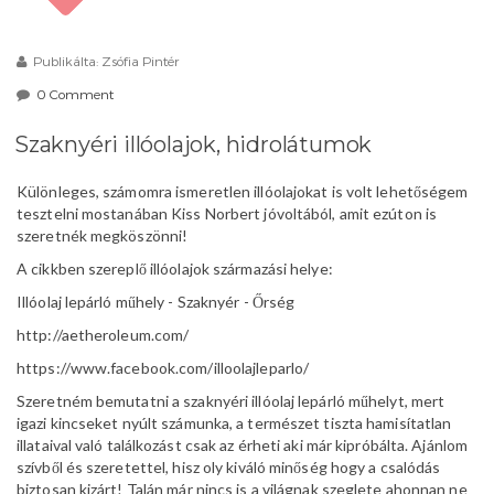
Publikálta: Zsófia Pintér
0 Comment
Szaknyéri illóolajok, hidrolátumok
Különleges, számomra ismeretlen illóolajokat is volt lehetőségem
tesztelni mostanában Kiss Norbert jóvoltából, amit ezúton is
szeretnék megköszönni!
A cikkben szereplő illóolajok származási helye:
Illóolaj lepárló műhely - Szaknyér - Őrség
http://aetheroleum.com/
https://www.facebook.com/illoolajleparlo/
Szeretném bemutatni a szaknyéri illóolaj lepárló műhelyt, mert
igazi kincseket nyúlt számunka, a természet tiszta hamisítatlan
illataival való találkozást csak az érheti aki már kipróbálta. Ajánlom
szívből és szeretettel, hisz oly kiváló minőség hogy a csalódás
biztosan kizárt! Talán már nincs is a világnak szeglete ahonnan ne