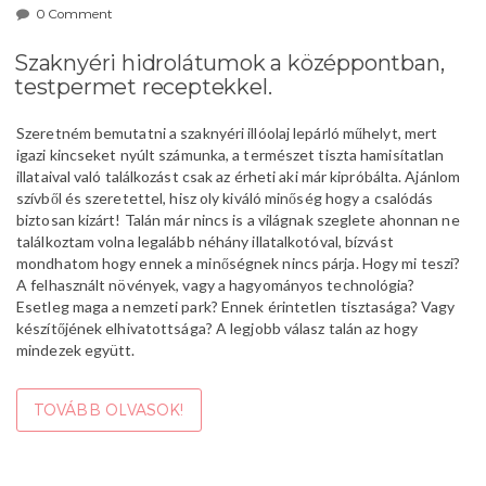
0 Comment
Szaknyéri hidrolátumok a középpontban,
testpermet receptekkel.
Szeretném bemutatni a szaknyéri illóolaj lepárló műhelyt, mert
igazi kincseket nyúlt számunka, a természet tiszta hamisítatlan
illataival való találkozást csak az érheti aki már kipróbálta. Ajánlom
szívből és szeretettel, hisz oly kiváló minőség hogy a csalódás
biztosan kizárt! Talán már nincs is a világnak szeglete ahonnan ne
találkoztam volna legalább néhány illatalkotóval, bízvást
mondhatom hogy ennek a minőségnek nincs párja. Hogy mi teszi?
A felhasznált növények, vagy a hagyományos technológia?
Esetleg maga a nemzeti park? Ennek érintetlen tisztasága? Vagy
készítőjének elhivatottsága? A legjobb válasz talán az hogy
mindezek együtt.
TOVÁBB OLVASOK!