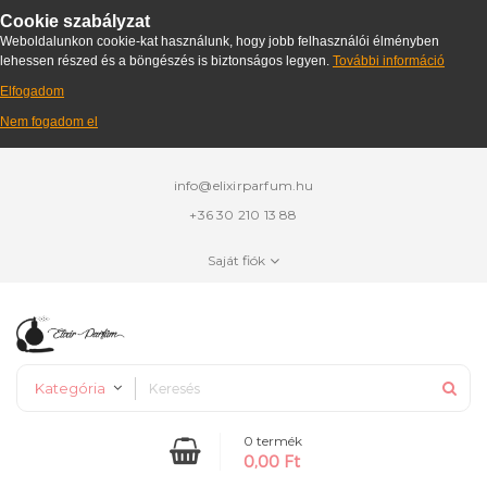
Cookie szabályzat
Weboldalunkon cookie-kat használunk, hogy jobb felhasználói élményben
lehessen részed és a böngészés is biztonságos legyen.
További információ
Elfogadom
Nem fogadom el
info@elixirparfum.hu
+36 30 210 13 88
Saját fiók
Kategória
0 termék
0,00 Ft