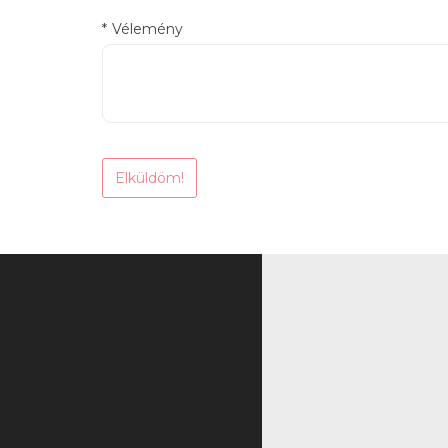
*
Vélemény
Elküldöm!