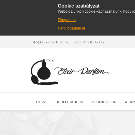
Cookie szabályzat
Weboldalunkon cookie-kat használunk, hogy jo
Elfogadom
Nem fogadom el
info@elixirparfum.hu
+36 30 210 13 88
HOME
KOLLEKCIÓM
WORKSHOP
ALA