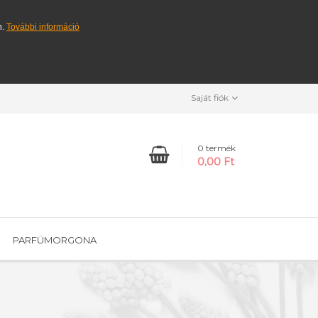
n.
További információ
Saját fiók
0 termék
0,00 Ft
PARFÜMORGONA