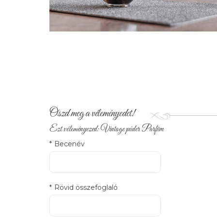
Oszd meg a véleményedet!
Ezt véleményezed:
Vintage púder Parfüm
*
Becenév
*
Rövid összefoglaló