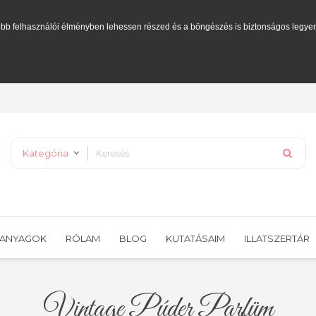
bb felhasználói élményben lehessen részed és a böngészés is biztonságos legye
Kategória
PANYAGOK
RÓLAM
BLOG
KUTATÁSAIM
ILLATSZERTÁR
Vintage Púder Parfüm